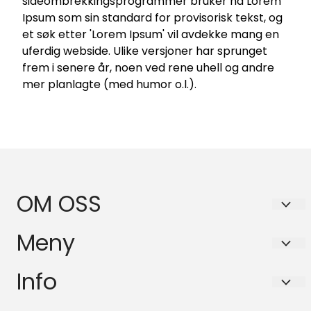
sideombrekkingsprogrammer bruker nå Lorem
Ipsum som sin standard for provisorisk tekst, og
et søk etter 'Lorem Ipsum' vil avdekke mang en
uferdig webside. Ulike versjoner har sprunget
frem i senere år, noen ved rene uhell og andre
mer planlagte (med humor o.l.).
OM OSS
BASSANOVA AS
Meny
Schleppegrells gate 30A
Personvern
Info
0556 OSLO
Forsendelse og retur
Org. nr. 916564589
Personvern