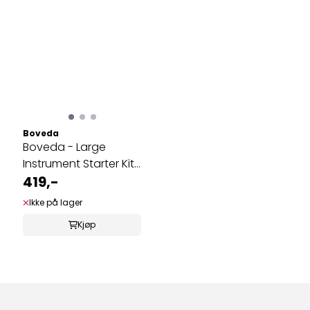
Boveda
Boveda - Large
Instrument Starter Kit
(Standard)
419,-
Ikke på lager
Kjøp