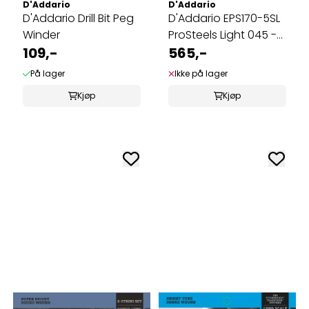
D'Addario
D'Addario
D'Addario Drill Bit Peg
D'Addario EPS170-5SL
Winder
ProSteels Light 045 -
109,-
130 ...
565,-
På lager
Ikke på lager
Kjøp
Kjøp