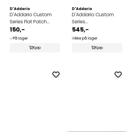
D'Addario
D'Addario
D'Addario Custom
D'Addario Custom
Series Flat Patch
Series
Cable (30 cm)
150,-
Instrumentkabel 6m.
545,-
med ...
På lager
Ikke på lager
Kjøp
Kjøp