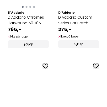
D'Addario
D'Addario
D'Addario Chromes
D'Addario Custom
Flatwound 50-105
Series Flat Patch
765,-
Cable (10 cm) ...
275,-
Ikke på lager
Ikke på lager
Kjøp
Kjøp