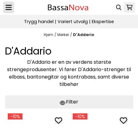
Hopp til innhold
Trygg handel | Variert utvalg | Ekspertise
Hjem
/
Merker
/
D'Addario
D'Addario
D'Addario er en av verdens største
strengeprodusenter. Vi fører D'Addario-strenger til
elbass, baritonegitar og kontrabass, samt diverse
tilbehør
Filter
-10%
-10%