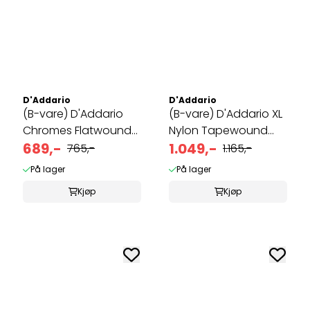
D'Addario
D'Addario
(B-vare) D'Addario
(B-vare) D'Addario XL
Chromes Flatwound
Nylon Tapewound
45-100
689,-
50-135 ...
1.049,-
765,-
1.165,-
På lager
På lager
Kjøp
Kjøp