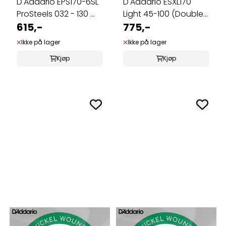
D'Addario EPS170-6SL
D'Addario ESXL170
ProSteels 032 - 130 ...
Light 45-100 (Double
615,-
Ball)
775,-
Ikke på lager
Ikke på lager
Kjøp
Kjøp