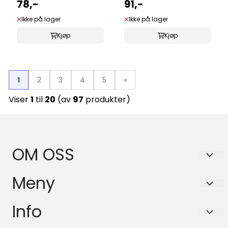
78,-
strenger)
91,-
Ikke på lager
Ikke på lager
Kjøp
Kjøp
1
2
3
4
5
»
Viser
1
til
20
(av
97
produkter)
OM OSS
BASSANOVA AS
Meny
Schleppegrells gate 30A
Personvern
Info
0556 OSLO
Forsendelse og retur