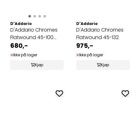
D'Addario
D'Addario
D'Addario Chromes
D'Addario Chromes
Flatwound 45-100
Flatwound 45-132
(Short Scale)
680,-
975,-
Ikke på lager
Ikke på lager
Kjøp
Kjøp