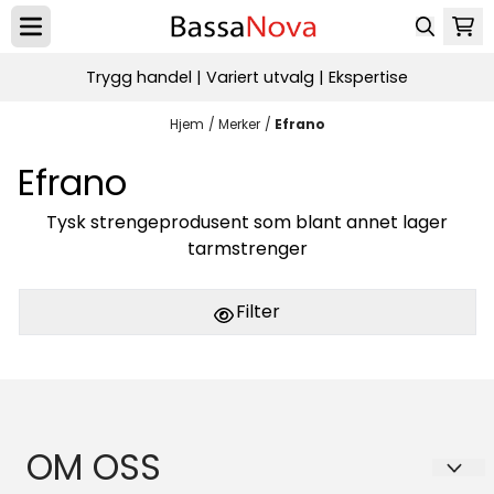
Hopp til innhold
Trygg handel | Variert utvalg | Ekspertise
Hjem
/
Merker
/
Efrano
Efrano
Tysk strengeprodusent som blant annet lager
tarmstrenger
Filter
OM OSS