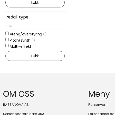
Lukk
Pedal-type
Vreng/overstyring
(1)
Pitch/synth
(1)
Multi-effekt
(1)
Lukk
OM OSS
Meny
BASSANOVA AS
Personvern
Schleppegrells gate 30A
Forsendelse og 