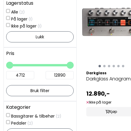
Lagerstatus
Alle
(2)
På lager
(1)
Ikke på lager
(1)
Lukk
Pris
Darkglass
Darkglass Anagram
Bruk filter
12.890,-
Ikke på lager
Kategorier
Kjøp
Bassgitarer & tilbehør
(2)
Pedaler
(2)