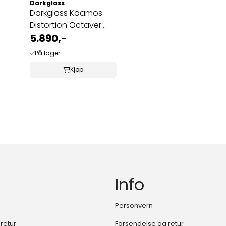
Darkglass
Darkglass Kaamos
Distortion Octaver
Pedal
5.890,-
På lager
Kjøp
Info
Personvern
retur
Forsendelse og retur