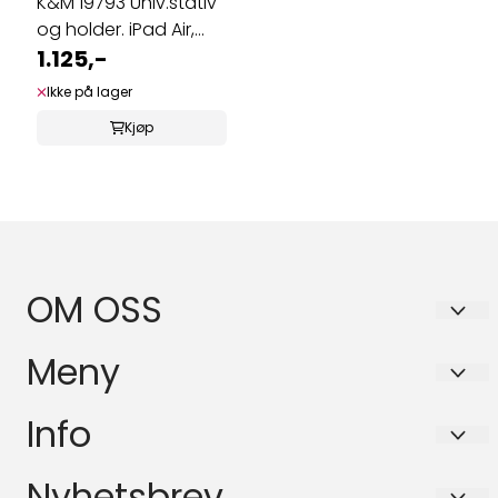
K&M 19793 Univ.stativ
og holder. iPad Air,
iPad ...
1.125,-
Ikke på lager
Kjøp
OM OSS
BASSANOVA AS
Meny
Schleppegrells gate 30A
Personvern
Info
0556 OSLO
Forsendelse og retur
Org. nr. 916564589
Personvern
Nyhetsbrev