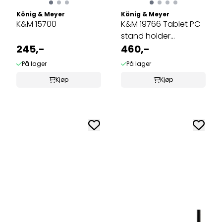
König & Meyer
König & Meyer
K&M 15700
K&M 19766 Tablet PC
stand holder
245,-
»Biobased«
460,-
På lager
På lager
Kjøp
Kjøp