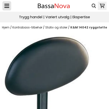
Hopp til innhold
Trygg handel | Variert utvalg | Ekspertise
Hjem
/
Kontrabass-tilbehør
/
Stativ og stoler
/
K&M 14042 ryggstøtte