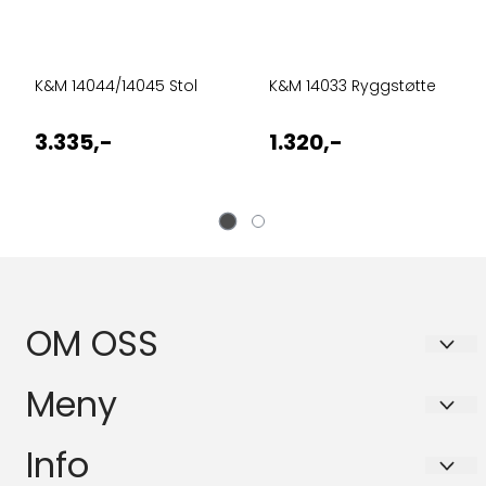
K&M 14044/14045 Stol
K&M 14033 Ryggstøtte
3.335,-
1.320,-
OM OSS
BASSANOVA AS
Meny
Schleppegrells gate 30A
Personvern
Info
0556 OSLO