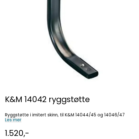
K&M 14042 ryggstøtte
Ryggstøtte i imitert skinn, til K&M 14044/45 og 14046/47
På lager
Les mer
1.520,-