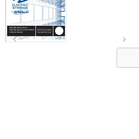
D'Addario NS Electric
Omni-Bass (løse
strenger)