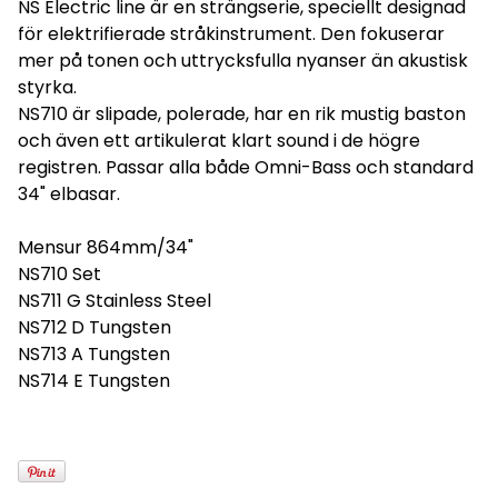
NS Electric line är en strängserie, speciellt designad
för elektrifierade stråkinstrument. Den fokuserar
mer på tonen och uttrycksfulla nyanser än akustisk
styrka.
NS710 är slipade, polerade, har en rik mustig baston
och även ett artikulerat klart sound i de högre
registren. Passar alla både Omni-Bass och standard
34" elbasar.
Mensur 864mm/34"
NS710 Set
NS711 G Stainless Steel
NS712 D Tungsten
NS713 A Tungsten
NS714 E Tungsten