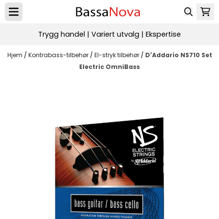
Hopp til innhold
Trygg handel | Variert utvalg | Ekspertise
Hjem
/
Kontrabass-tilbehør
/
El-stryk tilbehør
/
D'Addario NS710 Set
Electric OmniBass