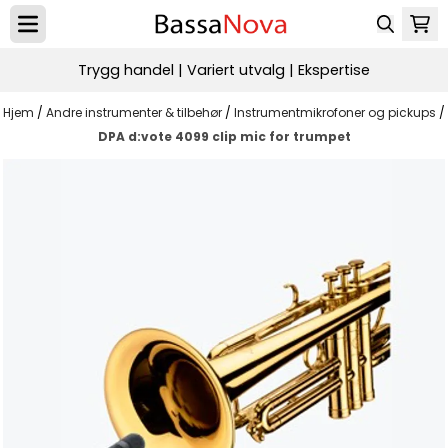
Hopp til innhold
Trygg handel | Variert utvalg | Ekspertise
Hjem
/
Andre instrumenter & tilbehør
/
Instrumentmikrofoner og pickups
/
DPA d:vote 4099 clip mic for trumpet