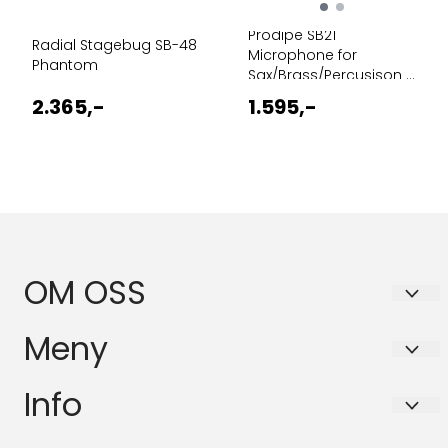
Prodipe SB21
Radial Stagebug SB-48
Microphone for
Phantom
Sax/Brass/Percusison ...
2.365,-
1.595,-
OM OSS
BASSANOVA AS
Meny
Schleppegrells gate 30A
Personvern
Info
0556 OSLO
Forsendelse og retur
Org. nr. 916564589
Personvern