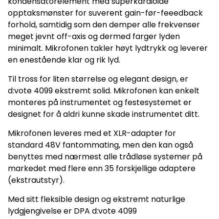
kondensatorelement med superkardioide
opptaksmønster for suverent gain-før-feeedback
forhold, samtidig som den demper alle frekvenser
meget jevnt off-axis og dermed farger lyden
minimalt. Mikrofonen takler høyt lydtrykk og leverer
en enestående klar og rik lyd.
Til tross for liten størrelse og elegant design, er
d:vote 4099 ekstremt solid. Mikrofonen kan enkelt
monteres på instrumentet og festesystemet er
designet for å aldri kunne skade instrumentet ditt.
Mikrofonen leveres med et XLR-adapter for
standard 48V fantommating, men den kan også
benyttes med nærmest alle trådløse systemer på
markedet med flere enn 35 forskjellige adaptere
Ikke på lager
Ikke på lager
(ekstrautstyr).
Med sitt fleksible design og ekstremt naturlige
lydgjengivelse er DPA d:vote 4099