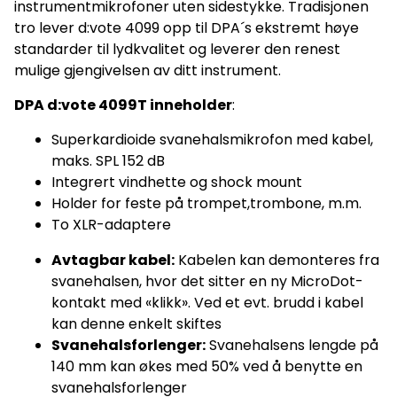
instrumentmikrofoner uten sidestykke. Tradisjonen
tro lever d:vote 4099 opp til DPA´s ekstremt høye
standarder til lydkvalitet og leverer den renest
mulige gjengivelsen av ditt instrument.
DPA d:vote 4099T inneholder
:
Superkardioide svanehalsmikrofon med kabel,
maks. SPL 152 dB
Integrert vindhette og shock mount
Holder for feste på trompet,trombone, m.m.
To XLR-adaptere
Avtagbar kabel:
Kabelen kan demonteres fra
svanehalsen, hvor det sitter en ny MicroDot-
kontakt med «klikk». Ved et evt. brudd i kabel
kan denne enkelt skiftes
Svanehalsforlenger:
Svanehalsens lengde på
140 mm kan økes med 50% ved å benytte en
svanehalsforlenger