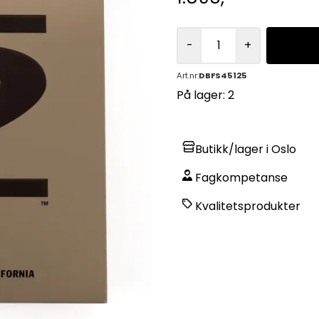
-
+
Art.nr:
DBFS45125
På lager
: 2
r
På lager
Butikk/lager i Oslo
Fagkompetanse
Kvalitetsprodukter