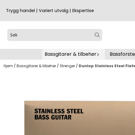
Hopp til innhold
Trygg handel | Variert utvalg | Ekspertise
Bassgitarer & tilbehør
Bassforst
Hjem
/
Bassgitarer & tilbehør
/
Strenger
/
Dunlop Stainless Steel Fla