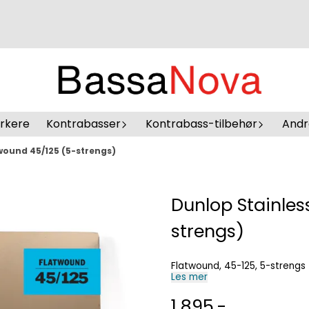
erkere
Kontrabasser
Kontrabass-tilbehør
Andr
twound 45/125 (5-strengs)
Dunlop Stainles
strengs)
Flatwound, 45-125, 5-strengs
Les mer
1.895,-