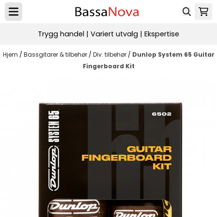
Hopp til innhold
Trygg handel | Variert utvalg | Ekspertise
Hjem
/
Bassgitarer & tilbehør
/
Div. tilbehør
/
Dunlop System 65 Guitar
Fingerboard Kit