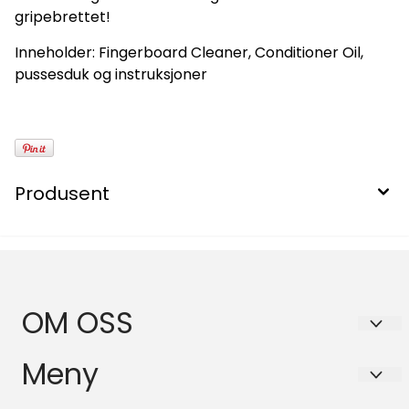
gripebrettet!
Inneholder: Fingerboard Cleaner, Conditioner Oil,
pussesduk og instruksjoner
Produsent
OM OSS
BASSANOVA AS
Meny
Schleppegrells gate 30A