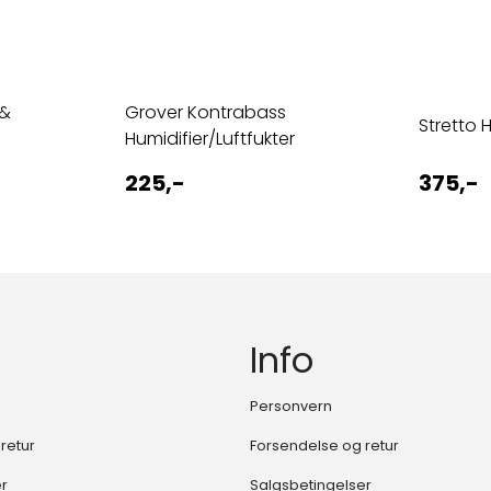
 &
Grover Kontrabass
Stretto 
Humidifier/Luftfukter
225,-
375,-
Info
Personvern
retur
Forsendelse og retur
er
Salgsbetingelser