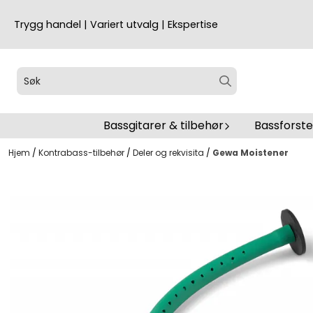
Hopp til innhold
Trygg handel | Variert utvalg | Ekspertise
Bassgitarer & tilbehør
Bassforst
Hjem
/
Kontrabass-tilbehør
/
Deler og rekvisita
/
Gewa Moistener
Ikke på lager
På lager