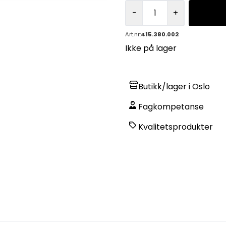
-
+
Art.nr:
415.380.002
Ikke på lager
Butikk/lager i Oslo
Fagkompetanse
Kvalitetsprodukter