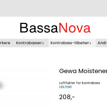
erkere
Kontrabasser
Kontrabass-tilbehør
Andr
Gewa Moistene
Luftfukter for kontrabass
Les mer
208,-
På lager