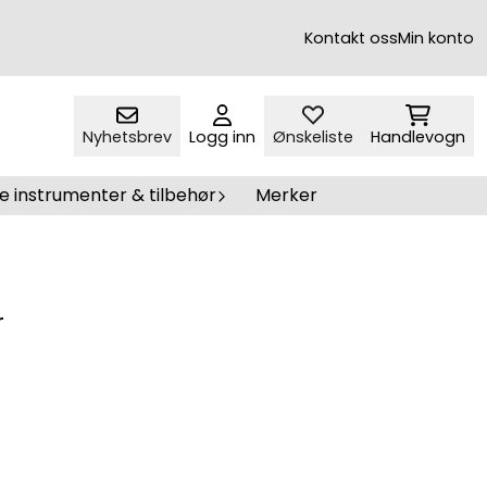
Kontakt oss
Min konto
Nyhetsbrev
Logg inn
Ønskeliste
Handlevogn
e instrumenter & tilbehør
Merker
r
På lager