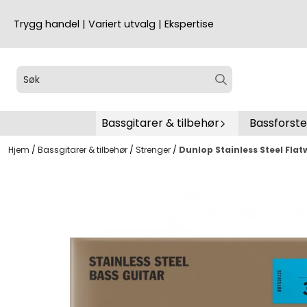
Hopp til innhold
Trygg handel | Variert utvalg | Ekspertise
Bassgitarer & tilbehør
Bassforst
Hjem
/
Bassgitarer & tilbehør
/
Strenger
/
Dunlop Stainless Steel Fla