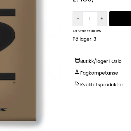
-
+
Art.nr:
DBFS30125
På lager
: 3
Butikk/lager i Oslo
Fagkompetanse
Kvalitetsprodukter