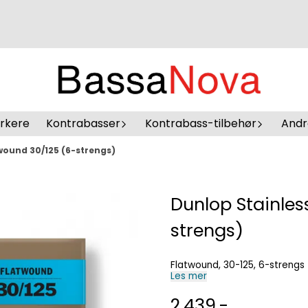
erkere
Kontrabasser
Kontrabass-tilbehør
Andr
twound 30/125 (6-strengs)
Dunlop Stainles
strengs)
Flatwound, 30-125, 6-strengs
Les mer
2.439,-