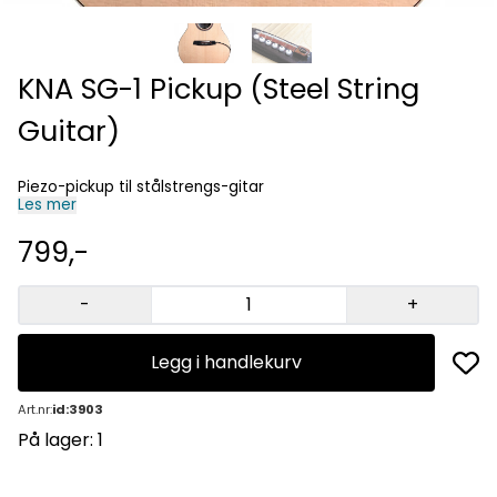
KNA SG-1 Pickup (Steel String
Guitar)
Piezo-pickup til stålstrengs-gitar
Les mer
799,-
-
+
Legg i handlekurv
Art.nr:
id:3903
På lager
: 1